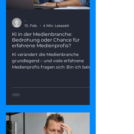
-
10. Feb.
4 Min. Lesezeit
KI in der Medienbranche:
Bedrohung oder Chance für
erfahrene Medienprofis?
KI verändert die Medienbranche
grundlegend – und viele erfahrene
Medienprofis fragen sich: Bin ich bald
ersetzbar? Dieser Artikel zeigt, was
hinter der Angst steckt, welche Rollen
KI wirklich übernimmt – und wie du
deine Stärken in einer KI-geprägten
Medienwelt gezielt einsetzen kannst.