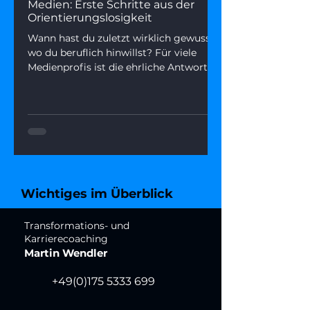
Medien: Erste Schritte aus der
Orientierungslosigkeit
Wann hast du zuletzt wirklich gewusst,
wo du beruflich hinwillst? Für viele
Medienprofis ist die ehrliche Antwort
gerade: „Ich weiß es nicht mehr."
Orientierungslosigkeit im Job ist kein
Zeichen von Schwäche – sie ist oft der
Beginn einer echten Neuorientierung.
Dieser Artikel erklärt, warum der
Nordstern-Verlust gerade so viele trifft,
und gibt dir eine einfache 3-Fragen-
Methode, um in 15 Minuten mehr
Wichtiges im Überblick
Klarheit zu gewinnen.
Transformations- und
Karrierecoaching
Martin Wendler
+49(0)175 5333 699