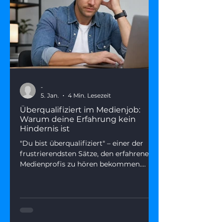
-
5. Jan.
4 Min. Lesezeit
Überqualifiziert im Medienjob:
Warum deine Erfahrung kein
Hindernis ist
"Du bist überqualifiziert" – einer der
frustrierendsten Sätze, den erfahrene
Medienprofis zu hören bekommen.
Dieser Artikel zeigt, was wirklich
dahintersteckt, warum Seniorität kein
Karriere-Handicap sein muss – und wie
du deine Erfahrung als echten
Wettbewerbsvorteil positionierst.