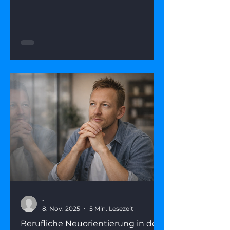
diesen Zustand. Dieser Artikel zeigt,
warum fehlende Perspektive kein
Endpunkt ist, was wirklich
dahintersteckt – und wie du mit fünf
gezielten Fragen aus dem Nebel
herauskommst
-
8. Nov. 2025
5 Min. Lesezeit
Berufliche Neuorientierung in den