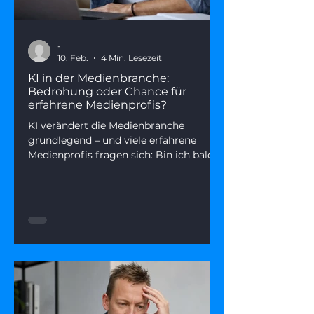
-
10. Feb.
4 Min. Lesezeit
KI in der Medienbranche:
Bedrohung oder Chance für
erfahrene Medienprofis?
KI verändert die Medienbranche
grundlegend – und viele erfahrene
Medienprofis fragen sich: Bin ich bald
ersetzbar? Dieser Artikel zeigt, was
hinter der Angst steckt, welche Rollen
KI wirklich übernimmt – und wie du
deine Stärken in einer KI-geprägten
Medienwelt gezielt einsetzen kannst.