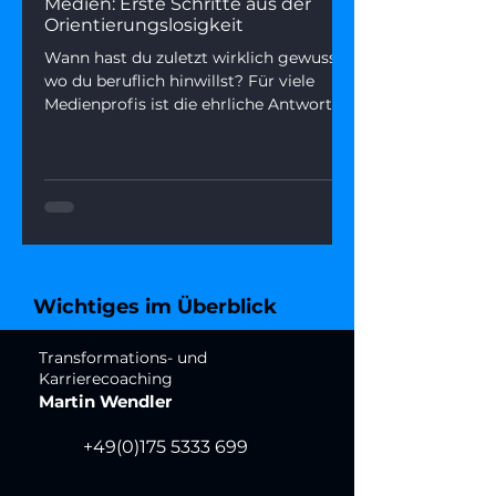
Medien: Erste Schritte aus der
Orientierungslosigkeit
Wann hast du zuletzt wirklich gewusst,
wo du beruflich hinwillst? Für viele
Medienprofis ist die ehrliche Antwort
gerade: „Ich weiß es nicht mehr."
Orientierungslosigkeit im Job ist kein
Zeichen von Schwäche – sie ist oft der
Beginn einer echten Neuorientierung.
Dieser Artikel erklärt, warum der
Nordstern-Verlust gerade so viele trifft,
und gibt dir eine einfache 3-Fragen-
Methode, um in 15 Minuten mehr
Wichtiges im Überblick
Klarheit zu gewinnen.
Transformations- und
Karrierecoaching
Martin Wendler
+49(0)175 5333 699