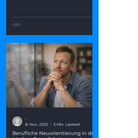
diesen Zustand. Dieser Artikel zeigt,
warum fehlende Perspektive kein
Endpunkt ist, was wirklich
dahintersteckt – und wie du mit fünf
gezielten Fragen aus dem Nebel
herauskommst
-
8. Nov. 2025
5 Min. Lesezeit
Berufliche Neuorientierung in den