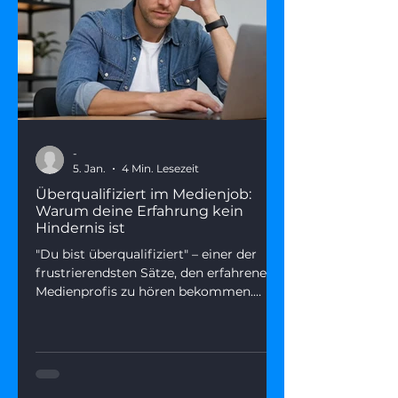
-
5. Jan.
4 Min. Lesezeit
Überqualifiziert im Medienjob:
Warum deine Erfahrung kein
Hindernis ist
"Du bist überqualifiziert" – einer der
frustrierendsten Sätze, den erfahrene
Medienprofis zu hören bekommen.
Dieser Artikel zeigt, was wirklich
dahintersteckt, warum Seniorität kein
Karriere-Handicap sein muss – und wie
du deine Erfahrung als echten
Wettbewerbsvorteil positionierst.