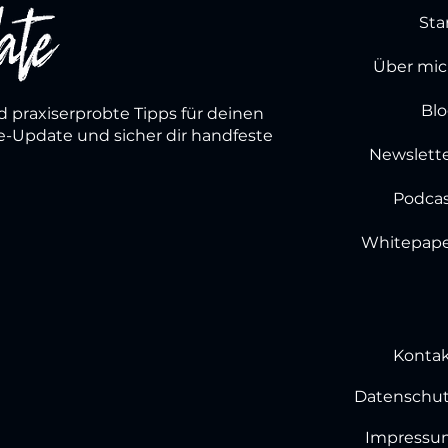
Sta
Über mi
Bl
d praxiserprobte Tipps für deinen
re-Update und sicher dir handfeste
Newslett
Podca
Whitepape
Konta
Datenschu
Impressu