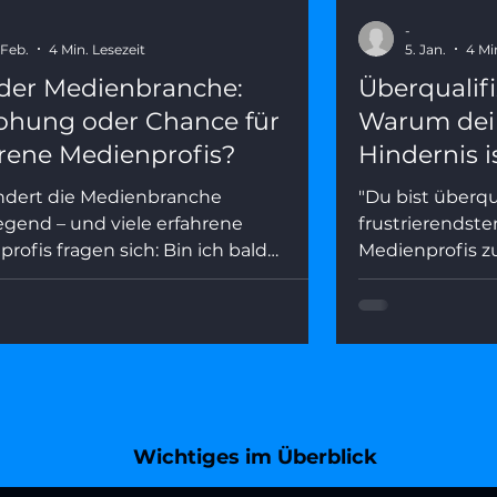
-
 Feb.
4 Min. Lesezeit
5. Jan.
4 Mi
 der Medienbranche:
Überqualifi
ohung oder Chance für
Warum dein
rene Medienprofis?
Hindernis i
ändert die Medienbranche
"Du bist überqua
gend – und viele erfahrene
frustrierendste
rofis fragen sich: Bin ich bald
Medienprofis 
ar? Dieser Artikel zeigt, was hinter
Artikel zeigt, w
st steckt, welche Rollen KI wirklich
warum Seniorit
mmt – und wie du deine Stärken in
sein muss – und
I-geprägten Medienwelt gezielt
echten Wettbewe
en kannst.
Wichtiges im Überblick