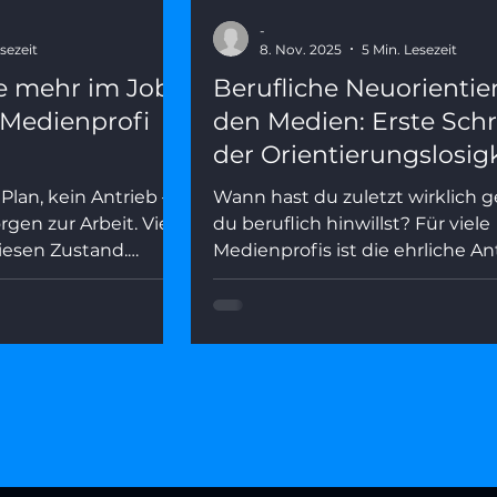
-
sezeit
8. Nov. 2025
5 Min. Lesezeit
e mehr im Job?
Berufliche Neuorientie
s Medienprofi
den Medien: Erste Schr
der Orientierungslosig
Plan, kein Antrieb –
Wann hast du zuletzt wirklich 
gen zur Arbeit. Viele
du beruflich hinwillst? Für viele
iesen Zustand.
Medienprofis ist die ehrliche A
arum fehlende
gerade: „Ich weiß es nicht mehr.
kt ist, was wirklich
Orientierungslosigkeit im Job is
e du mit fünf
Zeichen von Schwäche – sie ist o
dem Nebel
Beginn einer echten Neuorient
Dieser Artikel erklärt, warum de
Verlust gerade so viele trifft, und
eine einfache 3-Fragen-Methode
Minuten mehr Klarheit zu gewi