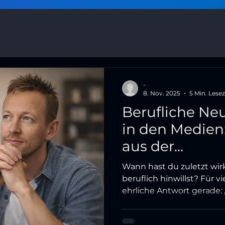
-
8. Nov. 2025
5 Min. Lesez
Berufliche Ne
in den Medien:
aus der
Orientierungsl
Wann hast du zuletzt wir
beruflich hinwillst? Für vi
ehrliche Antwort gerade: 
Orientierungslosigkeit im
Schwäche – sie ist oft de