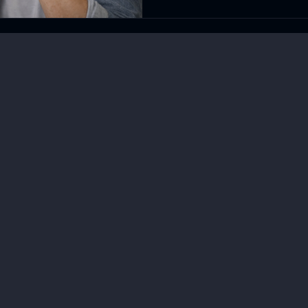
Neuorientierung. Dieser A
Nordstern-Verlust gerade so
eine einfache 3-Fragen-M
mehr Klarheit zu gewinne