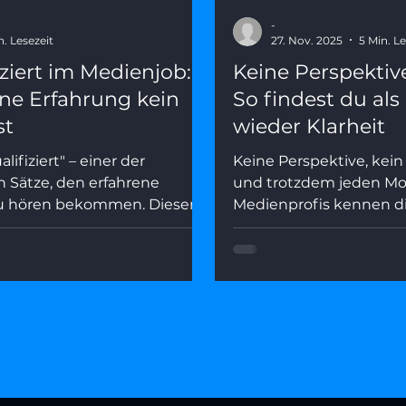
-
n. Lesezeit
27. Nov. 2025
5 Min. Le
ziert im Medienjob:
Keine Perspektiv
e Erfahrung kein
So findest du al
st
wieder Klarheit
lifiziert" – einer der
Keine Perspektive, kein 
n Sätze, den erfahrene
und trotzdem jeden Mor
zu hören bekommen. Dieser
Medienprofis kennen d
as wirklich dahintersteckt,
Dieser Artikel zeigt, w
ät kein Karriere-Handicap
Perspektive kein Endpun
 wie du deine Erfahrung als
dahintersteckt – und wi
rbsvorteil positionierst.
gezielten Fragen aus 
herauskommst