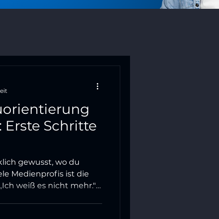
eit
uorientierung
 Erste Schritte
osigkeit
klich gewusst, wo du
ele Medienprofis ist die
„Ich weiß es nicht mehr."
 Job ist kein Zeichen von
r Beginn einer echten