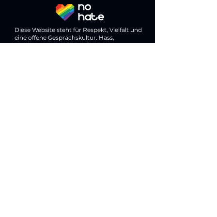
Diese Website steht für Respekt, Vielfalt und
eine offene Gesprächskultur. Hass,
Diskriminierung und digitale Gewalt haben
hier keinen Platz.
Erhalte regelmäßig konkrete
Strategien, ehrliche Einblicke und
praxiserprobte Tipps für deinen
beruflichen Neustart! Abonniere hier
dein persönliches Karriere-Update und
sicher dir handfeste Tools für deinen
ersten Schritt: