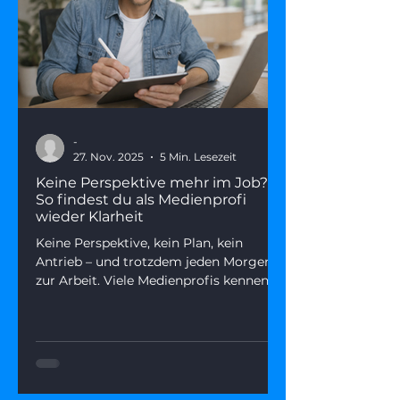
-
27. Nov. 2025
5 Min. Lesezeit
Keine Perspektive mehr im Job?
So findest du als Medienprofi
wieder Klarheit
Keine Perspektive, kein Plan, kein
Antrieb – und trotzdem jeden Morgen
zur Arbeit. Viele Medienprofis kennen
diesen Zustand. Dieser Artikel zeigt,
warum fehlende Perspektive kein
Endpunkt ist, was wirklich
dahintersteckt – und wie du mit fünf
gezielten Fragen aus dem Nebel
herauskommst