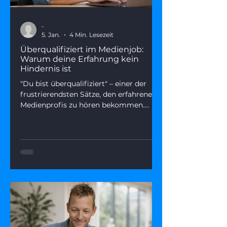
-
5. Jan.
4 Min. Lesezeit
Überqualifiziert im Medienjob:
Warum deine Erfahrung kein
Hindernis ist
"Du bist überqualifiziert" – einer der
frustrierendsten Sätze, den erfahrene
Medienprofis zu hören bekommen.
Dieser Artikel zeigt, was wirklich
dahintersteckt, warum Seniorität kein
Karriere-Handicap sein muss – und wie
du deine Erfahrung als echten
Wettbewerbsvorteil positionierst.