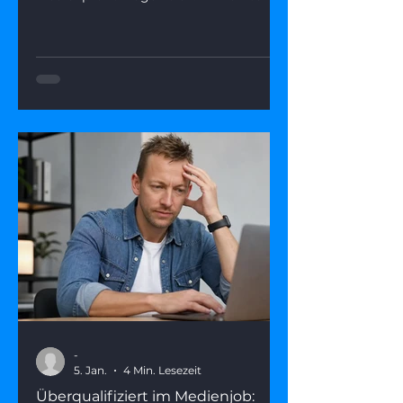
ersetzbar? Dieser Artikel zeigt, was
hinter der Angst steckt, welche Rollen
KI wirklich übernimmt – und wie du
deine Stärken in einer KI-geprägten
Medienwelt gezielt einsetzen kannst.
-
5. Jan.
4 Min. Lesezeit
Überqualifiziert im Medienjob: