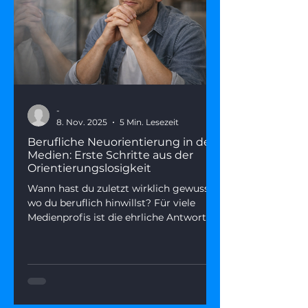
-
8. Nov. 2025
5 Min. Lesezeit
Berufliche Neuorientierung in den
Medien: Erste Schritte aus der
Orientierungslosigkeit
Wann hast du zuletzt wirklich gewusst,
wo du beruflich hinwillst? Für viele
Medienprofis ist die ehrliche Antwort
gerade: „Ich weiß es nicht mehr."
Orientierungslosigkeit im Job ist kein
Zeichen von Schwäche – sie ist oft der
Beginn einer echten Neuorientierung.
Dieser Artikel erklärt, warum der
Nordstern-Verlust gerade so viele trifft,