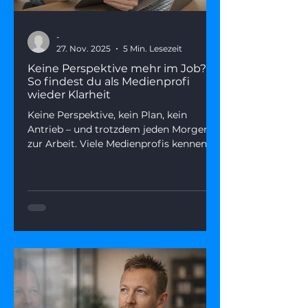
-
27. Nov. 2025
5 Min. Lesezeit
Keine Perspektive mehr im Job?
So findest du als Medienprofi
wieder Klarheit
Keine Perspektive, kein Plan, kein
Antrieb – und trotzdem jeden Morgen
zur Arbeit. Viele Medienprofis kennen
diesen Zustand. Dieser Artikel zeigt,
warum fehlende Perspektive kein
Endpunkt ist, was wirklich
dahintersteckt – und wie du mit fünf
gezielten Fragen aus dem Nebel
herauskommst