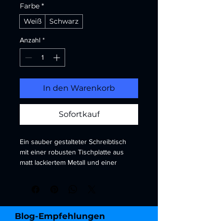
Farbe
*
Weiß
Schwarz
Anzahl
*
In den Warenkorb
Sofortkauf
Ein sauber gestalteter Schreibtisch 
mit einer robusten Tischplatte aus 
matt lackiertem Metall und einer 
strapazierfähigen Oberfläche. Seine 
schlanken Linien und die geräumige 
Arbeitsfläche machen ihn zu einer 
funktionalen und stilvollen Ergänzung 
für jedes Büro.
Blog-Empfehlungen