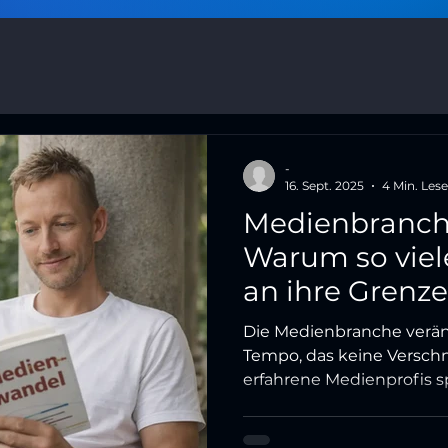
-
16. Sept. 2025
4 Min. Lese
Medienbranch
Warum so viel
an ihre Gren
Die Medienbranche verän
Tempo, das keine Verschn
erfahrene Medienprofis s
fragen sich: Bin ich noch
Warum fühlt sich die Arbe