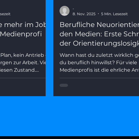
-
sezeit
8. Nov. 2025
5 Min. Lesezeit
e mehr im Job?
Berufliche Neuorientie
s Medienprofi
den Medien: Erste Schr
der Orientierungslosig
Plan, kein Antrieb –
Wann hast du zuletzt wirklich 
gen zur Arbeit. Viele
du beruflich hinwillst? Für viele
iesen Zustand.
Medienprofis ist die ehrliche A
arum fehlende
gerade: „Ich weiß es nicht mehr.
kt ist, was wirklich
Orientierungslosigkeit im Job is
e du mit fünf
Zeichen von Schwäche – sie ist o
dem Nebel
Beginn einer echten Neuorient
Dieser Artikel erklärt, warum de
Verlust gerade so viele trifft, und
eine einfache 3-Fragen-Methode
Minuten mehr Klarheit zu gewi