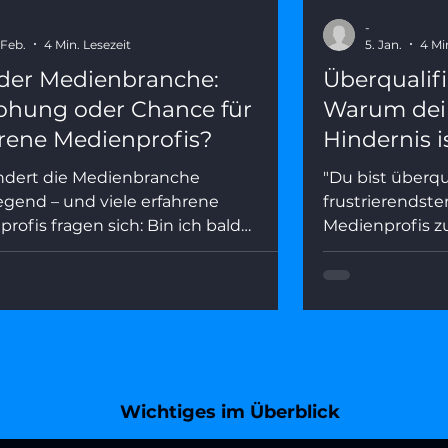
-
 Feb.
4 Min. Lesezeit
5. Jan.
4 Mi
 der Medienbranche:
Überqualifi
ohung oder Chance für
Warum dein
rene Medienprofis?
Hindernis i
ändert die Medienbranche
"Du bist überqua
gend – und viele erfahrene
frustrierendste
rofis fragen sich: Bin ich bald
Medienprofis 
ar? Dieser Artikel zeigt, was hinter
Artikel zeigt, w
st steckt, welche Rollen KI wirklich
warum Seniorit
mmt – und wie du deine Stärken in
sein muss – und
I-geprägten Medienwelt gezielt
echten Wettbewe
en kannst.
Wichtiges im Überblick