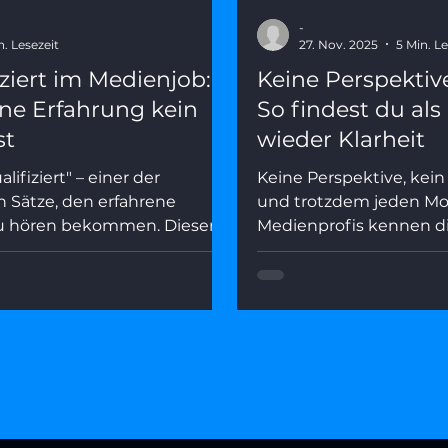
-
n. Lesezeit
27. Nov. 2025
5 Min. Le
ziert im Medienjob:
Keine Perspektiv
e Erfahrung kein
So findest du al
st
wieder Klarheit
lifiziert" – einer der
Keine Perspektive, kein 
n Sätze, den erfahrene
und trotzdem jeden Mor
zu hören bekommen. Dieser
Medienprofis kennen d
as wirklich dahintersteckt,
Dieser Artikel zeigt, w
ät kein Karriere-Handicap
Perspektive kein Endpun
 wie du deine Erfahrung als
dahintersteckt – und wi
rbsvorteil positionierst.
gezielten Fragen aus 
herauskommst