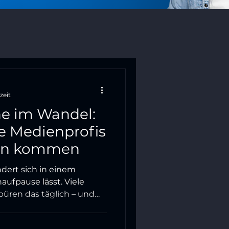
zeit
e im Wandel:
e Medienprofis
zen kommen
dert sich in einem
aufpause lässt. Viele
püren das täglich – und
 am richtigen Platz?
it nicht mehr richtig an?