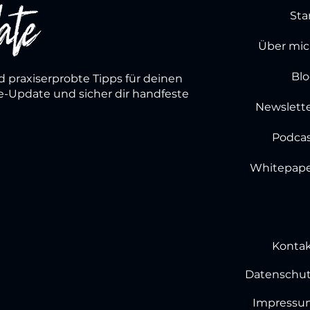
Sta
Über mi
Bl
d praxiserprobte Tipps für deinen
re-Update und sicher dir handfeste
Newslett
Podca
Whitepape
Konta
Datenschu
Impressu