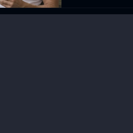
Dieser Artikel zeigt, war
Versagen ist – und was hi
nicht mehr mithalten zu
konkreten Tool für soforti