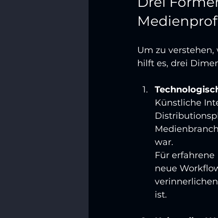
Drei Forme
Medienprof
Um zu verstehen, 
hilft es, drei Dim
Technologisc
Künstliche Int
Distributions
Medienbranche
war. 
Für erfahrene
neue Workflows
verinnerlichen
ist.