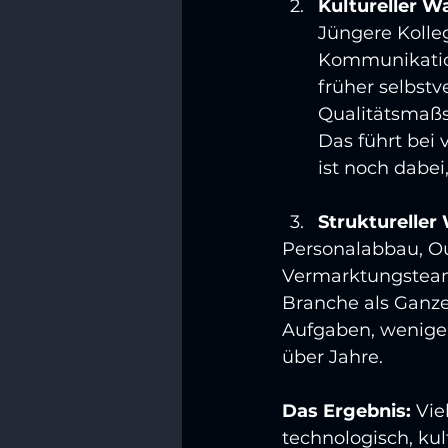
Kultureller W
Jüngere Kolle
Kommunikation
früher selbstv
Qualitätsmaßs
Das führt bei 
ist noch dabei
Struktureller
Personalabbau, O
Vermarktungsteams
Branche als Ganzes
Aufgaben, weniger
über Jahre.
Das Ergebnis: 
Vie
technologisch, kul