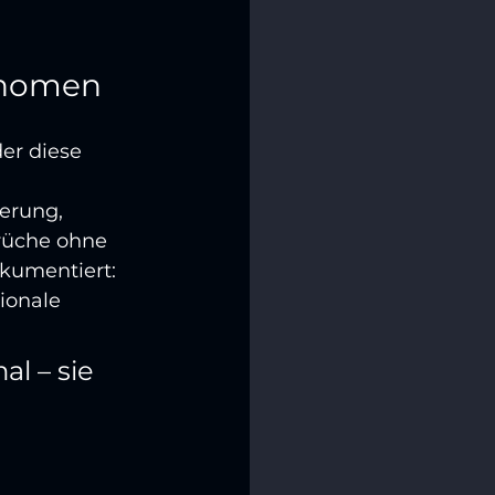
änomen
er diese 
erung, 
rüche ohne 
kumentiert: 
ionale 
l – sie 