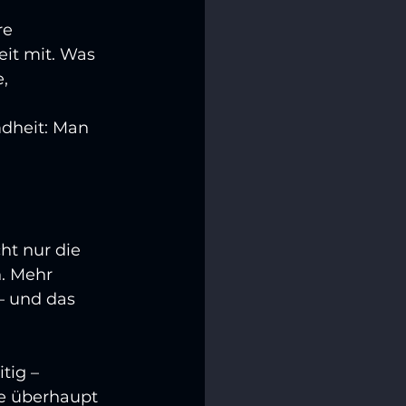
e 
it mit. Was 
, 
mdheit: Man 
t nur die 
. Mehr 
– und das 
tig – 
ie überhaupt 