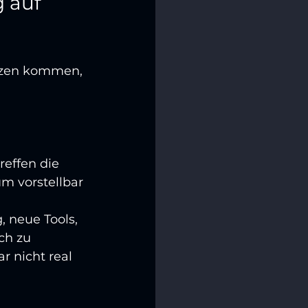
 auf 
nzen kommen, 
effen die 
m vorstellbar 
 neue Tools, 
ch zu 
 nicht real 