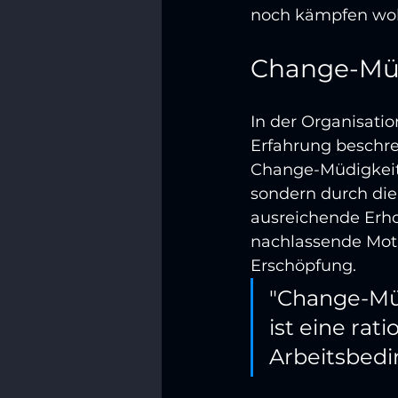
noch kämpfen wol
Change-Müd
In der Organisatio
Erfahrung beschre
Change-Müdigkeit 
sondern durch die
ausreichende Erho
nachlassende Moti
Erschöpfung.
"Change-Müd
ist eine rati
Arbeitsbedi