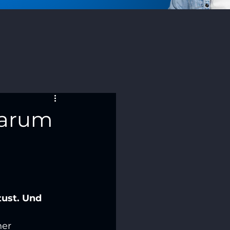
Warum
tust. Und 
her 