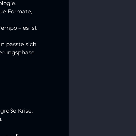
logie. 
ue Formate, 
Tempo – es ist 
n passte sich 
sierungsphase 
große Krise, 
.