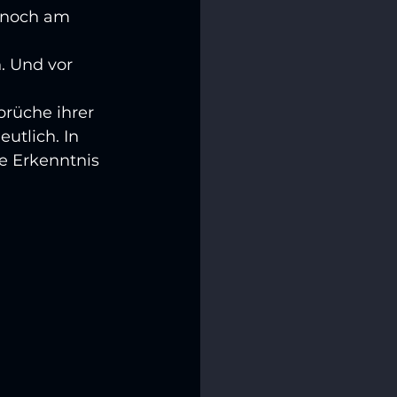
h noch am 
. Und vor 
rüche ihrer 
utlich. In 
e Erkenntnis 