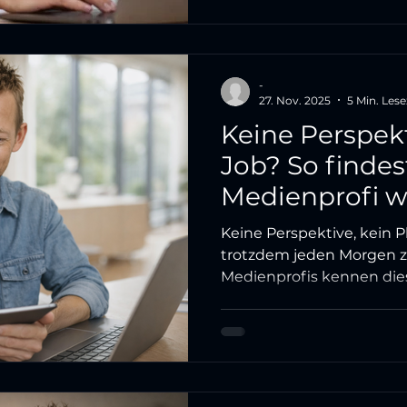
Erfahrung als echten Wet
positionierst.
-
27. Nov. 2025
5 Min. Lese
Keine Perspek
Job? So findes
Medienprofi w
Keine Perspektive, kein P
trotzdem jeden Morgen zu
Medienprofis kennen die
Artikel zeigt, warum fehl
Endpunkt ist, was wirklic
wie du mit fünf gezielte
herauskommst