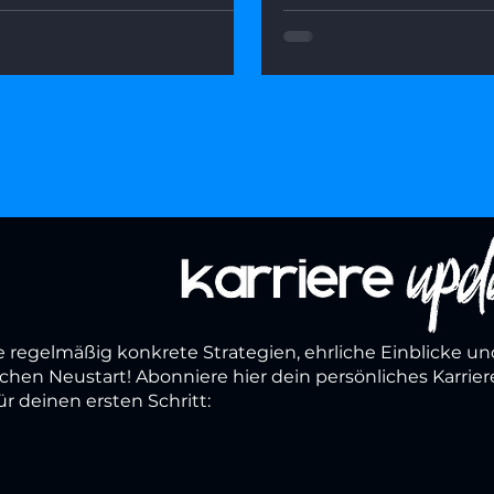
as wirklich dahintersteckt,
Dieser Artikel zeigt, w
ät kein Karriere-Handicap
Perspektive kein Endpun
 wie du deine Erfahrung als
dahintersteckt – und wi
rbsvorteil positionierst.
gezielten Fragen aus 
herauskommst
e regelmäßig konkrete Strategien, ehrliche Einblicke un
ichen Neustart! Abonniere hier dein persönliches Karrie
ür deinen ersten Schritt: