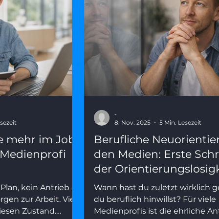
-
sezeit
8. Nov. 2025
5 Min. Lesezeit
e mehr im Job?
Berufliche Neuorientie
s Medienprofi
den Medien: Erste Schr
der Orientierungslosig
Plan, kein Antrieb –
Wann hast du zuletzt wirklich 
gen zur Arbeit. Viele
du beruflich hinwillst? Für viele
iesen Zustand.
Medienprofis ist die ehrliche A