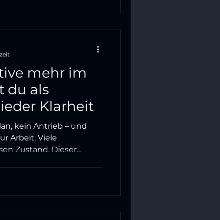
tbewerbsvorteil
zeit
tive mehr im
t du als
ieder Klarheit
lan, kein Antrieb – und
r Arbeit. Viele
sen Zustand. Dieser
ende Perspektive kein
h dahintersteckt – und
n Fragen aus dem Nebel