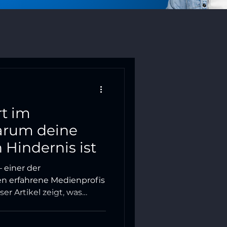
rt im
arum deine
 Hindernis ist
– einer der
den erfahrene Medienprofis
r Artikel zeigt, was
warum Seniorität kein
uss – und wie du deine