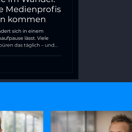
e Medienprofis
zen kommen
dert sich in einem
aufpause lässt. Viele
püren das täglich – und
 am richtigen Platz?
it nicht mehr richtig an?
um das kein persönliches
nter dem Gefühl steckt,
 können. Mit einem
ge Selbstreflexion.