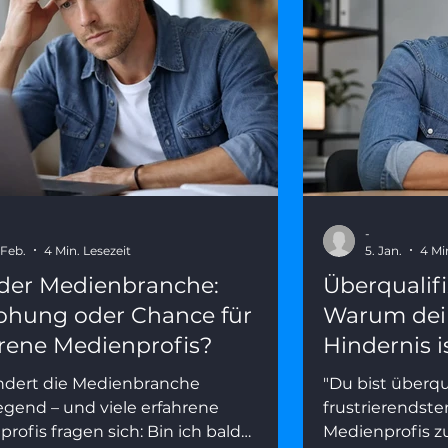
-
 Feb.
4 Min. Lesezeit
5. Jan.
4 Mi
 der Medienbranche:
Überqualifi
ohung oder Chance für
Warum dein
rene Medienprofis?
Hindernis i
ändert die Medienbranche
"Du bist überqua
gend – und viele erfahrene
frustrierendste
rofis fragen sich: Bin ich bald
Medienprofis 