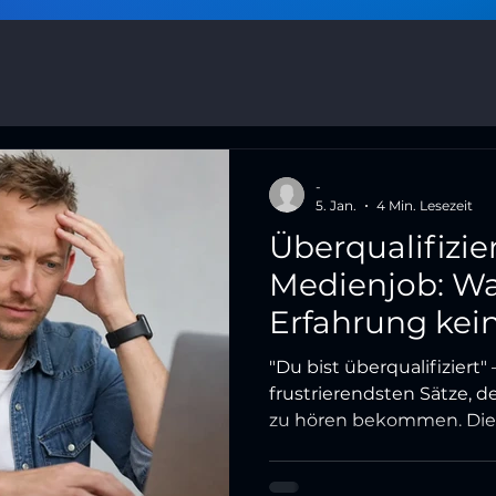
-
5. Jan.
4 Min. Lesezeit
Überqualifizie
Medienjob: W
Erfahrung kein
"Du bist überqualifiziert" 
frustrierendsten Sätze, 
zu hören bekommen. Diese
wirklich dahintersteckt, 
Karriere-Handicap sein m