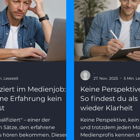
-
n. Lesezeit
27. Nov. 2025
5 Min. Le
ziert im Medienjob:
Keine Perspektiv
e Erfahrung kein
So findest du al
st
wieder Klarheit
lifiziert" – einer der
Keine Perspektive, kein 
n Sätze, den erfahrene
und trotzdem jeden Mor
zu hören bekommen. Dieser
Medienprofis kennen d