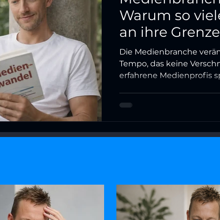
Warum so viel
an ihre Gren
Die Medienbranche verän
Tempo, das keine Verschn
erfahrene Medienprofis s
fragen sich: Bin ich noch
Warum fühlt sich die Arbe
Dieser Artikel zeigt, war
Versagen ist – und was hi
nicht mehr mithalten zu
konkreten Tool für soforti