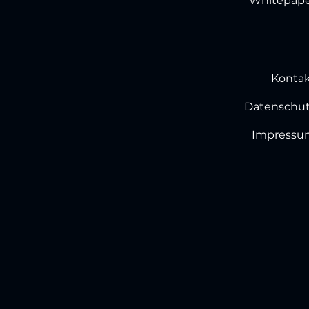
Whitepape
Konta
Datenschu
Impressu