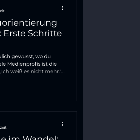
eit
uorientierung
 Erste Schritte
osigkeit
klich gewusst, wo du
ele Medienprofis ist die
„Ich weiß es nicht mehr."
 Job ist kein Zeichen von
r Beginn einer echten
rtikel erklärt, warum der
 viele trifft, und gibt dir
ethode, um in 15 Minuten
n.
zeit
e im Wandel: