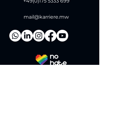
+49(0)175 5333 699
mail@karriere.mw
Diese Website steht für Respekt, Vielfalt und
eine offene Gesprächskultur. Hass,
Diskriminierung und digitale Gewalt haben
hier keinen Platz.
Erhalte regelmäßig konkrete
Strategien, ehrliche Einblicke und