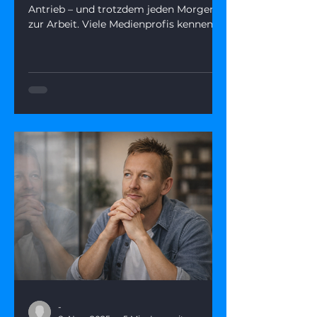
Antrieb – und trotzdem jeden Morgen
zur Arbeit. Viele Medienprofis kennen
diesen Zustand. Dieser Artikel zeigt,
warum fehlende Perspektive kein
Endpunkt ist, was wirklich
dahintersteckt – und wie du mit fünf
gezielten Fragen aus dem Nebel
herauskommst
-