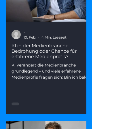
-
10. Feb.
4 Min. Lesezeit
KI in der Medienbranche:
Bedrohung oder Chance für
erfahrene Medienprofis?
KI verändert die Medienbranche
grundlegend – und viele erfahrene
Medienprofis fragen sich: Bin ich bald
ersetzbar? Dieser Artikel zeigt, was
hinter der Angst steckt, welche Rollen
KI wirklich übernimmt – und wie du
deine Stärken in einer KI-geprägten
Medienwelt gezielt einsetzen kannst.