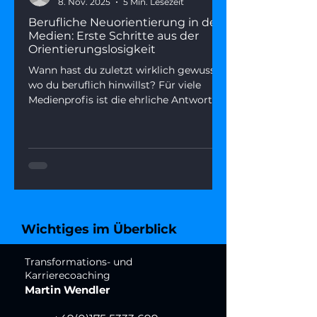
8. Nov. 2025
5 Min. Lesezeit
Berufliche Neuorientierung in den
Medien: Erste Schritte aus der
Orientierungslosigkeit
Wann hast du zuletzt wirklich gewusst,
wo du beruflich hinwillst? Für viele
Medienprofis ist die ehrliche Antwort
gerade: „Ich weiß es nicht mehr."
Orientierungslosigkeit im Job ist kein
Zeichen von Schwäche – sie ist oft der
Beginn einer echten Neuorientierung.
Dieser Artikel erklärt, warum der
Nordstern-Verlust gerade so viele trifft,
und gibt dir eine einfache 3-Fragen-
Methode, um in 15 Minuten mehr
Wichtiges im Überblick
Klarheit zu gewinnen.
Transformations- und
Karrierecoaching
Martin Wendler